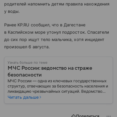
родителей напомнить детям правила нахождения
у воды.
Ранее KP.RU сообщил, что в Дагестане
в Каспийском море утонул подросток. Спасатели
до сих пор ищут тело мальчика, хотя инцидент
произошел 6 августа.
Узнать больше по теме
МЧС России: ведомство на страже
безопасности
МЧС России — одна из ключевых государственных
структур, отвечающих за безопасность населения и
ликвидацию чрезвычайных ситуаций. Ведомство
играет важную роль в защите граждан от
Читать дальше
природных катастроф, техногенных аварий и других
угроз. В этом материале разбираем, что
представляет собой МЧС, как оно устроено, какие
Поделиться