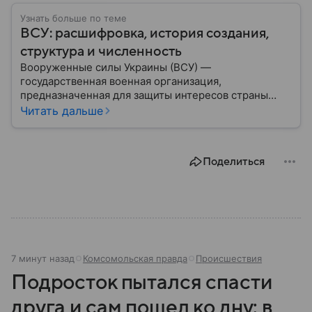
Узнать больше по теме
ВСУ: расшифровка, история создания,
структура и численность
Вооруженные силы Украины (ВСУ) —
государственная военная организация,
предназначенная для защиты интересов страны
военным путем. Была создана после
Читать дальше
провозглашения независимости Украины в 1991
году. В материале — главное по теме.
Поделиться
7 минут назад
Комсомольская правда
Происшествия
Подросток пытался спасти
друга и сам пошел ко дну: в