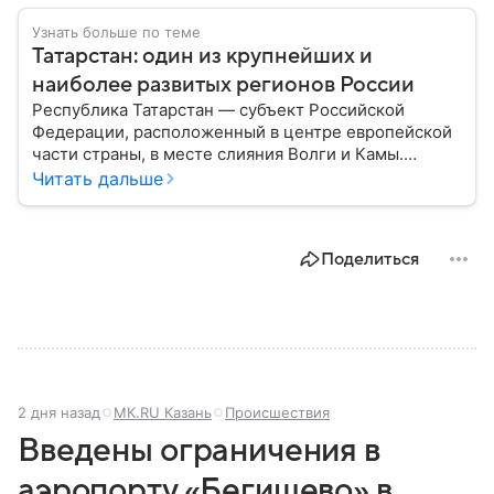
Узнать больше по теме
Татарстан: один из крупнейших и
наиболее развитых регионов России
Республика Татарстан — субъект Российской
Федерации, расположенный в центре европейской
части страны, в месте слияния Волги и Камы.
Регион считается одним из ведущих
Читать дальше
экономических, научных и культурных центров
России; также он известен развитой
промышленностью, богатым историческим
Поделиться
наследием, многонациональным населением и
столицей — Казанью. Собрали все самое главное.
2 дня назад
МК.RU Казань
Происшествия
Введены ограничения в
аэропорту «Бегишево» в