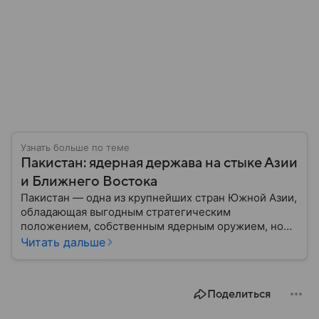
Узнать больше по теме
Пакистан: ядерная держава на стыке Азии
и Ближнего Востока
Пакистан — одна из крупнейших стран Южной Азии,
обладающая выгодным стратегическим
положением, собственным ядерным оружием, но
сложной внутренней и внешнеполитической
Читать дальше
повесткой. Государство играет важную роль в
региональной безопасности и соперничает с
ближайшим соседом — Индией.
Поделиться