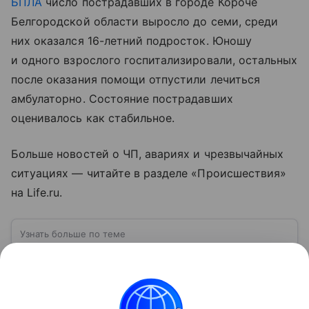
БПЛА
число пострадавших в городе Короче
Белгородской области выросло до семи, среди
них оказался 16-летний подросток. Юношу
и одного взрослого госпитализировали, остальных
после оказания помощи отпустили лечиться
амбулаторно. Состояние пострадавших
оценивалось как стабильное.
Больше новостей о ЧП, авариях и чрезвычайных
ситуациях — читайте в разделе «Происшествия»
на Life.ru.
Узнать больше по теме
Беспилотные летательные аппараты
(БПЛА): что это и как они работают
Сотню лет назад устройства, которые летают без
пилота на борту и выполняют недоступные