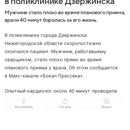
в поликлинике Дзержинска
Мужчине стало плохо во время планового приема,
врачи 40 минут боролись за его жизнь.
В поликлинике города Дзержинска
Нижегородской области скоропостижно
скончался пациент. Мужчине, работавшему
сварщиком, стало плохо прямо во время
планового приема у врача. Об этом сообщается
в Макс-канале «Бокал Прессека».
Опытный кардиолог около 40 минут проводила
реанимационные мероприятия, включая непрямой
массаж сердца, однако спасти мужчину
Актуальное
Топ дня
Видео
не удалось. По предварительным данным,
Выберите комментарий
Выберите комментарий
Выберите комментарий
Выберите комментарий
причиной молниеносной смерти могла стать