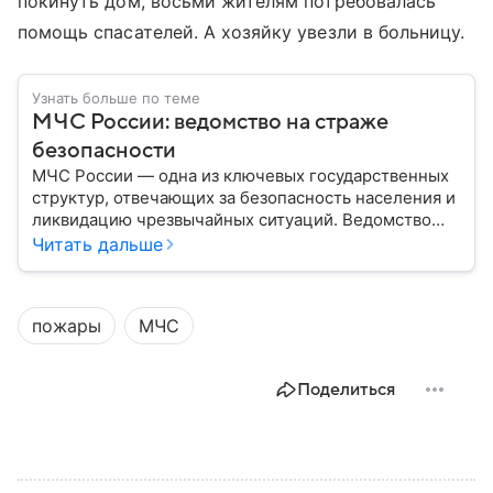
покинуть дом, восьми жителям потребовалась
помощь спасателей. А хозяйку увезли в больницу.
Узнать больше по теме
МЧС России: ведомство на страже
безопасности
МЧС России — одна из ключевых государственных
структур, отвечающих за безопасность населения и
ликвидацию чрезвычайных ситуаций. Ведомство
играет важную роль в защите граждан от
Читать дальше
природных катастроф, техногенных аварий и других
угроз. В этом материале разбираем, что
представляет собой МЧС, как оно устроено, какие
пожары
МЧС
задачи выполняет и какую роль играет в
современной России.
Поделиться