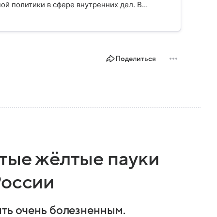
ой политики в сфере внутренних дел. В
ии, какие задачи выполняет министерство, как
о и какие полномочия оно имеет.
Поделиться
итые жёлтые пауки
России
ыть очень болезненным.