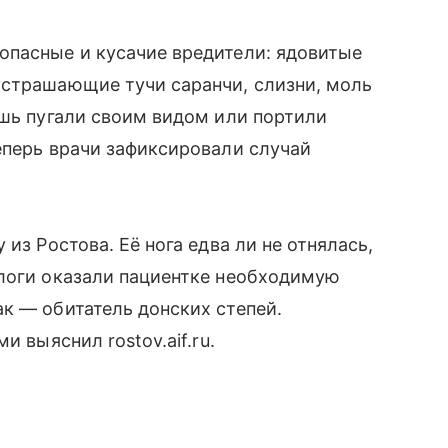
опасные и кусачие вредители: ядовитые
устрашающие тучи саранчи, слизни, моль
ишь пугали своим видом или портили
еперь врачи зафиксировали случай
из Ростова. Её нога едва ли не отнялась,
ологи оказали пациентке необходимую
к — обитатель донских степей.
и выяснил rostov.aif.ru.