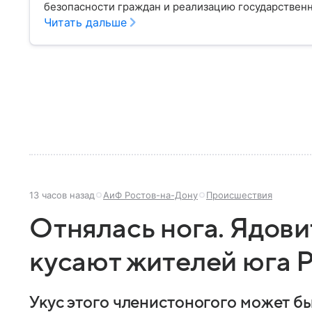
безопасности граждан и реализацию государственн
материале рассказываем, чем занимается МВД Росс
Читать дальше
устроена его структура, кто возглавляет ведомств
13 часов назад
АиФ Ростов-на-Дону
Происшествия
Отнялась нога. Ядов
кусают жителей юга 
Укус этого членистоногого может б