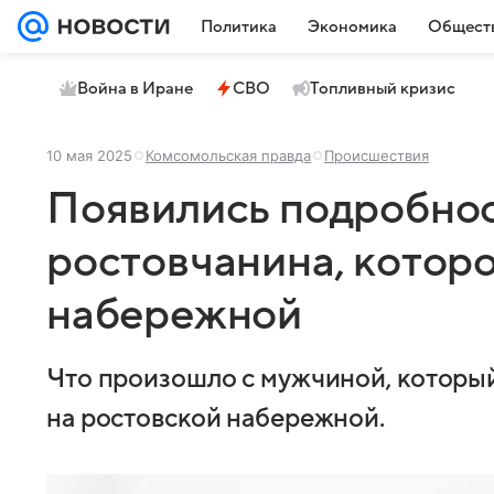
Политика
Экономика
Общест
Война в Иране
СВО
Топливный кризис
10 мая 2025
Комсомольская правда
Происшествия
Появились подробнос
ростовчанина, которо
набережной
Что произошло с мужчиной, который
на ростовской набережной.