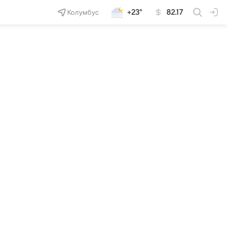
Колумбус
+23°
82.17