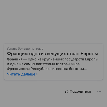
Узнать больше по теме
Франция: одна из ведущих стран Европы
Франция — одно из крупнейших государств Европы
и одна из самых влиятельных стран мира.
Французская Республика известна богатым
культурным наследием, развитой экономикой,
Читать дальше
сильной дипломатией и значительным вкладом в
развитие науки, искусства и философии. Собрали
главное о ней.
Поделиться