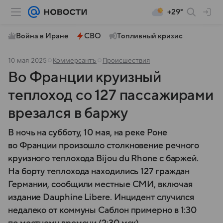
+29°
Война в Иране
СВО
Топливный кризис
10 мая 2025
Коммерсантъ
Происшествия
Во Франции круизный
теплоход со 127 пассажирами
врезался в баржу
В ночь на субботу, 10 мая, на реке Роне
во Франции произошло столкновение речного
круизного теплохода Bijou du Rhone с баржей.
На борту теплохода находились 127 граждан
Германии, сообщили местные СМИ, включая
издание Dauphine Libere. Инцидент случился
недалеко от коммуны Саблон примерно в 1:30