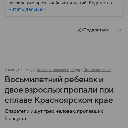
ликвидацию чрезвычайных ситуаций. Ведомство
играет важную роль в защите граждан от
Читать дальше
природных катастроф, техногенных аварий и других
угроз. В этом материале разбираем, что
представляет собой МЧС, как оно устроено, какие
Поделиться
задачи выполняет и какую роль играет в
современной России.
2 минуты назад
Комсомольская правда
Происшествия
Восьмилетний ребенок и
двое взрослых пропали при
сплаве Красноярском крае
Спасатели ищут трех человек, пропавших
5 августа.