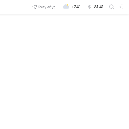
Колумбус
+24°
81.41