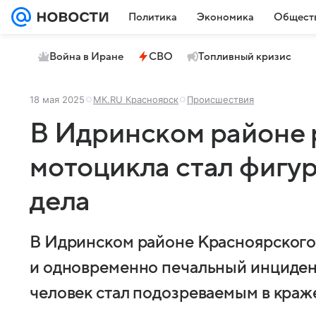
Политика
Экономика
Общест
Война в Иране
СВО
Топливный кризис
18 мая 2025
МК.RU Красноярск
Происшествия
В Идринском районе 
мотоцикла стал фигу
дела
В Идринском районе Красноярского
и одновременно печальный инцидент
человек стал подозреваемым в краж