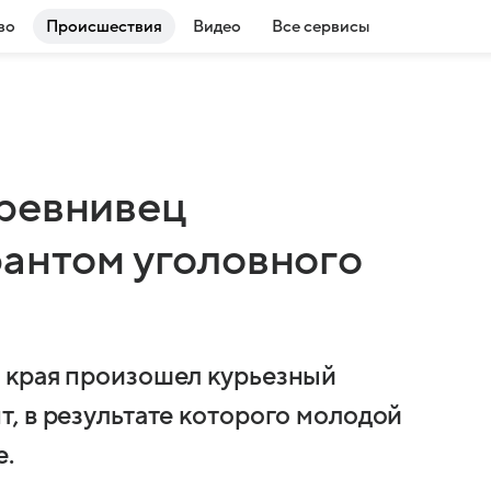
во
Происшествия
Видео
Все сервисы
ревнивец
рантом уголовного
 края произошел курьезный
, в результате которого молодой
е.