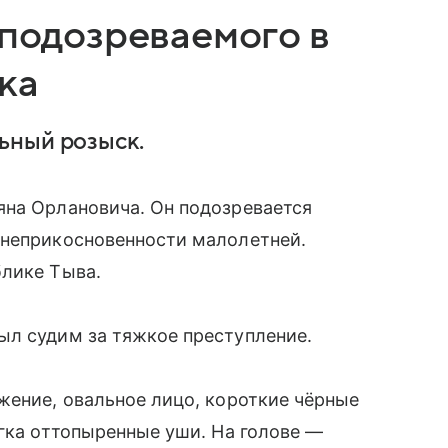
 подозреваемого в
ка
ьный розыск.
яна Орлановича. Он подозревается
 неприкосновенности малолетней.
блике Тыва.
ыл судим за тяжкое преступление.
жение, овальное лицо, короткие чёрные
егка оттопыренные уши. На голове —