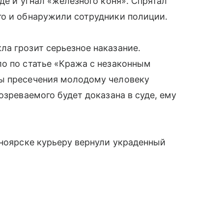
де и угнал «железного коня». Спрятал
го и обнаружили сотрудники полиции.
а грозит серьезное наказание.
о по статье «Кража с незаконным
ы пресечения молодому человеку
озреваемого будет доказана в суде, ему
сноярске курьеру вернули украденный