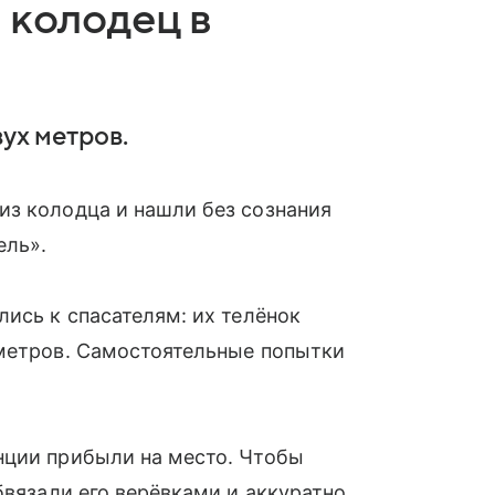
 колодец в
ух метров.
из колодца и нашли без сознания
ель».
лись к спасателям: их телёнок
 метров. Самостоятельные попытки
нции прибыли на место. Чтобы
бвязали его верёвками и аккуратно