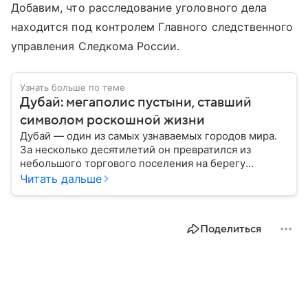
Добавим, что расследование уголовного дела
находится под контролем Главного следственного
управления Следкома России.
Узнать больше по теме
Дубай: мегаполис пустыни, ставший
символом роскошной жизни
Дубай — один из самых узнаваемых городов мира.
За несколько десятилетий он превратился из
небольшого торгового поселения на берегу
Персидского залива в международный финансовый,
Читать дальше
туристический и логистический центр. Сегодня
Дубай ассоциируется с небоскребами, роскошью и
масштабными инфраструктурными проектами.
Поделиться
Собрали главное о нем.