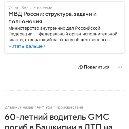
Узнать больше по теме
МВД России: структура, задачи и
полномочия
Министерство внутренних дел Российской
Федерации — федеральный орган исполнительной
власти, отвечающий за охрану общественного
порядка, борьбу с преступностью, обеспечение
Читать дальше
безопасности граждан и реализацию
государственной политики в сфере внутренних дел.
В материале рассказываем, чем занимается МВД
Поделиться
России, какие задачи выполняет министерство, как
устроена его структура, кто возглавляет ведомство
и какие полномочия оно имеет.
27 минут назад
АиФ Уфа
Происшествия
60-летний водитель GMC
погиб в Башкирии в ДТП на