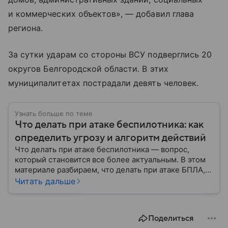
и коммерческих объектов», — добавил глава
региона.
За сутки ударам со стороны ВСУ подверглись 20
округов Белгородской области. В этих
муниципалитетах пострадали девять человек.
Узнать больше по теме
Что делать при атаке беспилотника: как
определить угрозу и алгоритм действий
Что делать при атаке беспилотника — вопрос,
который становится все более актуальным. В этом
материале разбираем, что делать при атаке БПЛА,
как распознать угрозу, какие действия предпринять
Читать дальше
на улице и в помещении, а также что известно о
компенсации ущерба.
Поделиться