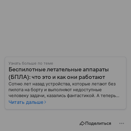
Узнать больше по теме
Беспилотные летательные аппараты
(БПЛА): что это и как они работают
Сотню лет назад устройства, которые летают без
пилота на борту и выполняют недоступные
человеку задачи, казались фантастикой. А теперь
они стали реальностью: собрали главное о
Читать дальше
беспилотных летательных аппаратах (БПЛА) и о
том, для чего они нужны.
Поделиться