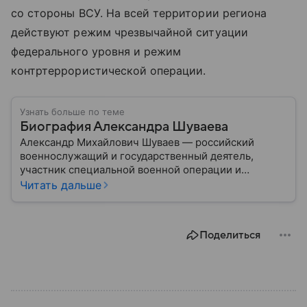
со стороны ВСУ. На всей территории региона
действуют режим чрезвычайной ситуации
федерального уровня и режим
контртеррористической операции.
Узнать больше по теме
Биография Александра Шуваева
Александр Михайлович Шуваев — российский
военнослужащий и государственный деятель,
участник специальной военной операции и
программы «Время героев». В 2026 году его
Читать дальше
назначили временно исполняющим обязанности
губернатора Белгородской области: подробности
биографии военного и политика — в материале.
Поделиться