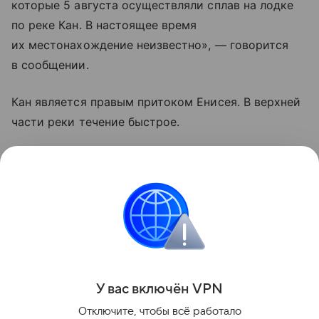
которые 5 августа осуществляли сплав на лодке
по реке Кан. В настоящее время
их местонахождение неизвестно», — говорится
в сообщении.
Кан является правым притоком Енисея. В верхней
части реки течение быстрое.
В конце июля спасатели вновь продолжили поиски
семилетнего мальчика, который утонул в реке Кан
1 мая. Ребенка искали почти три месяца.
Следственный комитет возбудил уголовное дело
о причинении смерти по неосторожности.
Поделиться
У вас включ
ён
V
P
N
Отключите, чтобы всё работало