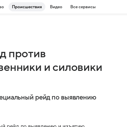
во
Происшествия
Видео
Все сервисы
д против
венники и силовики
пециальный рейд по выявлению
ый рейд по выявлению и изъятию