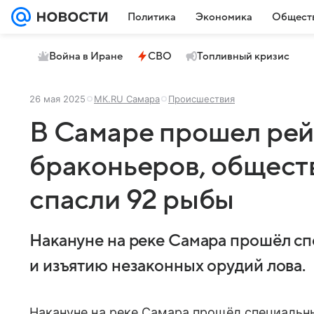
Политика
Экономика
Общест
Война в Иране
СВО
Топливный кризис
26 мая 2025
МК.RU Самара
Происшествия
В Самаре прошел рей
браконьеров, общест
спасли 92 рыбы
Накануне на реке Самара прошёл с
и изъятию незаконных орудий лова.
Накануне на реке Самара прошёл специальн