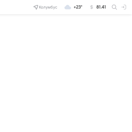
Колумбус
+23°
81.41