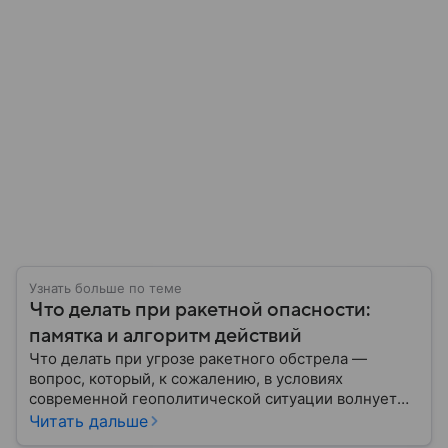
Узнать больше по теме
Что делать при ракетной опасности:
памятка и алгоритм действий
Что делать при угрозе ракетного обстрела —
вопрос, который, к сожалению, в условиях
современной геополитической ситуации волнует
все больше людей. В материале мы рассказываем,
Читать дальше
как действовать при ракетной атаке, какие шаги