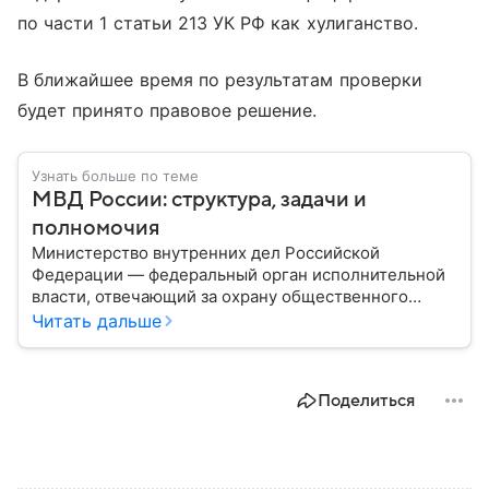
по части 1 статьи 213 УК РФ как хулиганство.
В ближайшее время по результатам проверки
будет принято правовое решение.
Узнать больше по теме
МВД России: структура, задачи и
полномочия
Министерство внутренних дел Российской
Федерации — федеральный орган исполнительной
власти, отвечающий за охрану общественного
порядка, борьбу с преступностью, обеспечение
Читать дальше
безопасности граждан и реализацию
государственной политики в сфере внутренних дел.
В материале рассказываем, чем занимается МВД
Поделиться
России, какие задачи выполняет министерство, как
устроена его структура, кто возглавляет ведомство
и какие полномочия оно имеет.