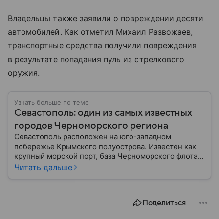
Владельцы также заявили о повреждении десяти
автомобилей. Как отметил Михаил Развожаев,
транспортные средства получили повреждения
в результате попадания пуль из стрелкового
оружия.
Узнать больше по теме
Севастополь: один из самых известных
городов Черноморского региона
Севастополь расположен на юго-западном
побережье Крымского полуострова. Известен как
крупный морской порт, база Черноморского флота и
город с богатой военной историей, сыгравший
Читать дальше
важную роль в событиях Крымской, Великой
Отечественной войн и современной истории. В
материале — главное об этом городе федерального
Поделиться
значения.