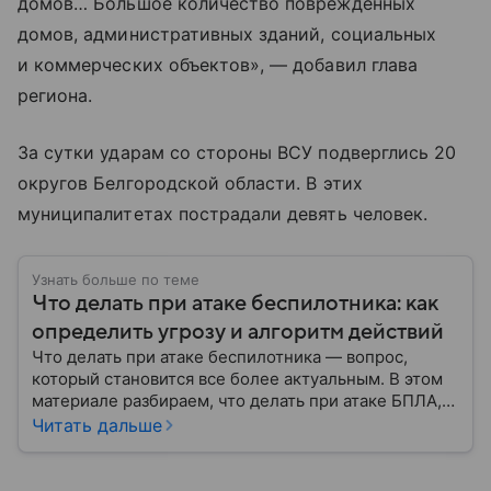
домов… Большое количество поврежденных
домов, административных зданий, социальных
и коммерческих объектов», — добавил глава
региона.
За сутки ударам со стороны ВСУ подверглись 20
округов Белгородской области. В этих
муниципалитетах пострадали девять человек.
Узнать больше по теме
Что делать при атаке беспилотника: как
определить угрозу и алгоритм действий
Что делать при атаке беспилотника — вопрос,
который становится все более актуальным. В этом
материале разбираем, что делать при атаке БПЛА,
как распознать угрозу, какие действия предпринять
Читать дальше
на улице и в помещении, а также что известно о
компенсации ущерба.