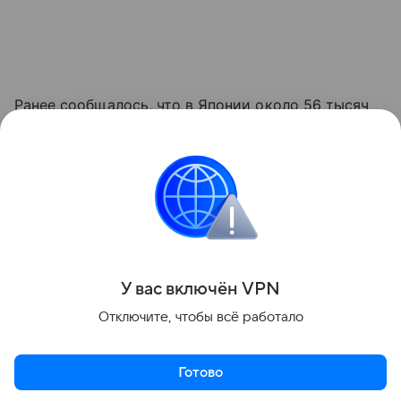
Ранее сообщалось, что в Японии около 56 тысяч
домохозяйств лишились электроснабжения из-
за тайфуна.
Достоверные новости всегда под рукой —
в канале «МК» в MAX.
Поделиться
У вас включ
ён
V
P
N
Отключите, чтобы всё работало
Готово
Актуальное
Топ дня
Видео