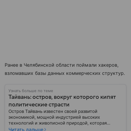
Ранее в Челябинской области поймали хакеров,
взломавших базы данных коммерческих структур.
Узнать больше по теме
Тайвань: остров, вокруг которого кипят
политические страсти
Остров Тайвань известен своей развитой
экономикой, мощной индустрией высоких
технологий и живописной природой, которая
сочетает в себе современные мегаполисы и горные
Читать дальше