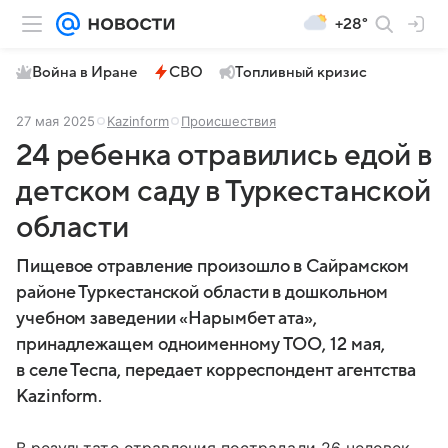
+28°
Война в Иране
СВО
Топливный кризис
27 мая 2025
Kazinform
Происшествия
24 ребенка отравились едой в
детском саду в Туркестанской
области
Пищевое отравление произошло в Сайрамском
районе Туркестанской области в дошкольном
учебном заведении «Нарымбет ата»,
принадлежащем одноименному ТОО, 12 мая,
в селе Теспа, передает корреспондент агентства
Kazinform.