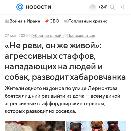
+24°
Война в Иране
СВО
Топливный кризис
27 мая 2025
Губерния онлайн
Происшествия
«Не реви, он же живой»:
агрессивных стаффов,
нападающих на людей и
собак, разводит хабаровчанка
Жители одного из домов по улице Лермонтова
боятся лишний раз выйти из дома — всему виной
агрессивные стаффордширские терьеры,
которых разводит их соседка.