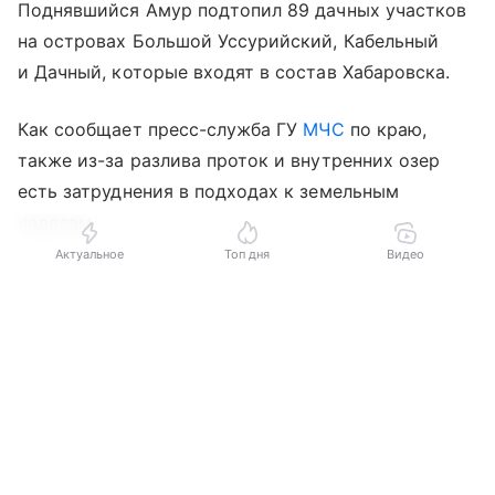
Поднявшийся Амур подтопил 89 дачных участков
на островах Большой Уссурийский, Кабельный
и Дачный, которые входят в состав Хабаровска.
Как сообщает пресс-служба ГУ
МЧС
по краю,
также из-за разлива проток и внутренних озер
есть затруднения в подходах к земельным
наделам.
Актуальное
Топ дня
Видео
В Хабаровском районе в селе Елабуга отмечается
Выберите комментарий
Выберите комментарий
Выберите комментарий
выход воды на одном участке внутрипоселковой
дороги на протяжении 12 метров.
Информация полезная и актуальная
Информация полезная и актуальная
Информация полезная и актуальная
Спасатели рекомендуют владельцам
Заголовок вводит в заблуждение
Заголовок вводит в заблуждение
Заголовок вводит в заблуждение
подтопляемых территорий по возможности
собрать урожай, поднять вещи на высокое место,
Материал содержит неполные данные
Материал содержит неполные данные
Материал содержит неполные данные
освободить подвалы, приготовить насосы