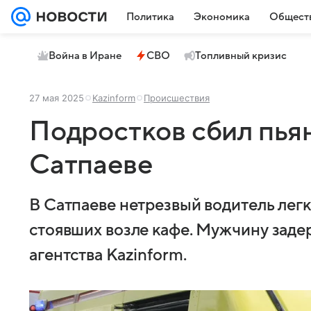
Политика
Экономика
Общест
Война в Иране
СВО
Топливный кризис
27 мая 2025
Kazinform
Происшествия
Подростков сбил пья
Сатпаеве
В Сатпаеве нетрезвый водитель легк
стоявших возле кафе. Мужчину заде
агентства Kazinform.