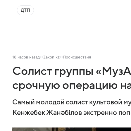
ДТП
18 часов назад
Zakon.kz
Происшествия
Солист группы «МузА
срочную операцию на
Самый молодой солист культовой м
Кенжебек Жанәбілов экстренно попа