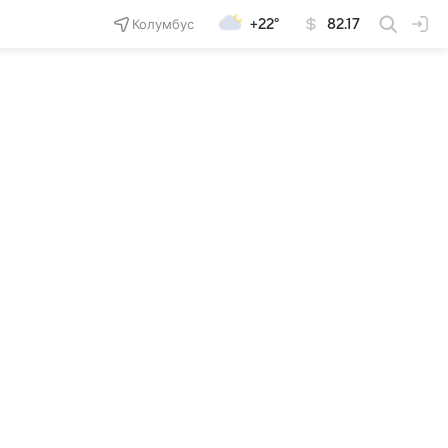
Колумбус
+22°
82.17