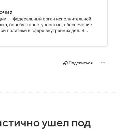
мочия
ции — федеральный орган исполнительной
дка, борьбу с преступностью, обеспечение
ой политики в сфере внутренних дел. В
ии, какие задачи выполняет министерство, как
о и какие полномочия оно имеет.
Поделиться
астично ушел под