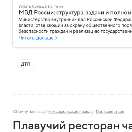
Узнать больше по теме
МВД России: структура, задачи и полно
Министерство внутренних дел Российской Федера
власти, отвечающий за охрану общественного поря
безопасности граждан и реализацию государственн
материале рассказываем, чем занимается МВД Росс
Читать дальше
устроена его структура, кто возглавляет ведомств
ДТП
33 минуты назад
Комсомольская правда
Происшествия
Плавучий ресторан ч