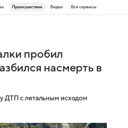
во
Происшествия
Видео
Все сервисы
алки пробил
азбился насмерть в
у ДТП с летальным исходом