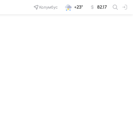
Колумбус
+23°
82.17