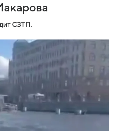
Макарова
дит СЗТП.