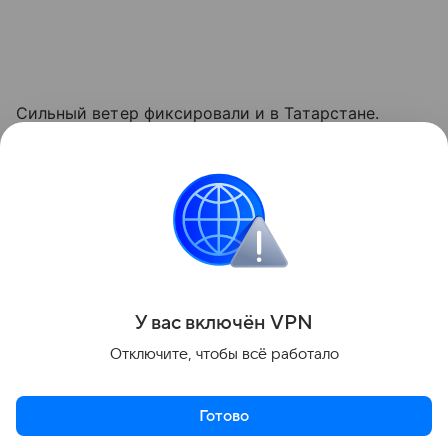
Сильный ветер фиксировали и в Татарстане.
В Зеленодольском районе из-за сложных
погодных условий погиб 64-летний мужчина.
На него упало дерево во время ураганного ветра.
Его скорость достигала 17 метров в секунду,
а отдельные порывы — до 22 метров в секунду.
Поделиться
У вас включ
ён
V
P
N
Отключите, чтобы всё работало
Готово
Актуальное
Топ дня
Видео