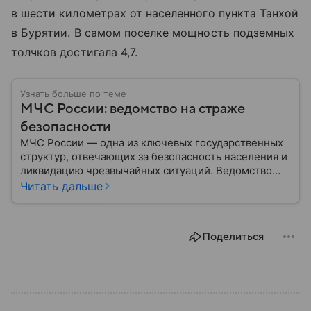
в шести километрах от населенного пункта Танхой
в Бурятии. В самом поселке мощность подземных
толчков достигала 4,7.
Узнать больше по теме
МЧС России: ведомство на страже
безопасности
МЧС России — одна из ключевых государственных
структур, отвечающих за безопасность населения и
ликвидацию чрезвычайных ситуаций. Ведомство
играет важную роль в защите граждан от
Читать дальше
природных катастроф, техногенных аварий и других
угроз. В этом материале разбираем, что
представляет собой МЧС, как оно устроено, какие
Поделиться
задачи выполняет и какую роль играет в
современной России.