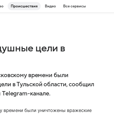
во
Происшествия
Видео
Все сервисы
душные цели в
сковскому времени были
ели в Тульской области, сообщил
 Telegram-канале.
му времени были уничтожены вражеские