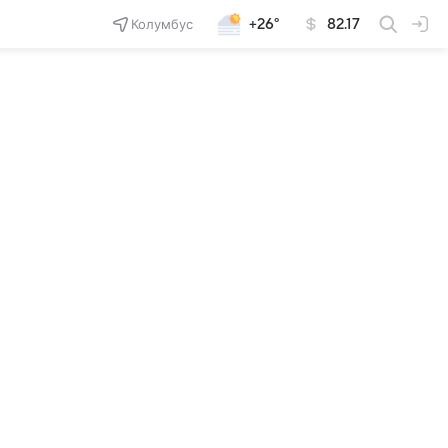
Колумбус
+26°
82.17