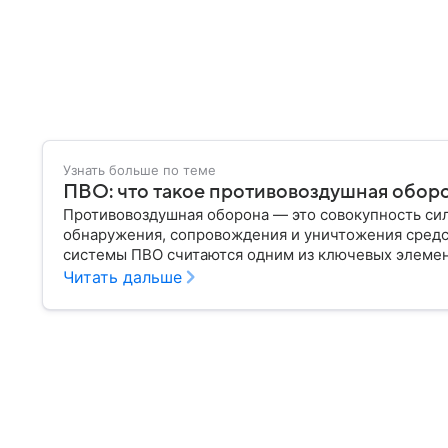
Узнать больше по теме
ПВО: что такое противовоздушная оборо
Противовоздушная оборона — это совокупность сил
обнаружения, сопровождения и уничтожения сред
системы ПВО считаются одним из ключевых элеме
любого государства: собрали о них главное.
Читать дальше