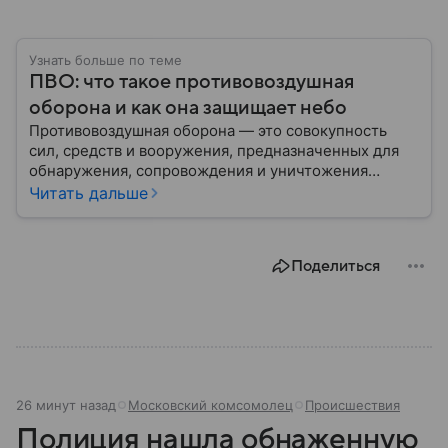
Узнать больше по теме
ПВО: что такое противовоздушная
оборона и как она защищает небо
Противовоздушная оборона — это совокупность
сил, средств и вооружения, предназначенных для
обнаружения, сопровождения и уничтожения
средств воздушного нападения. Современные
Читать дальше
системы ПВО считаются одним из ключевых
элементов обеспечения национальной
безопасности любого государства: собрали о них
Поделиться
главное.
26 минут назад
Московский комсомолец
Происшествия
Полиция нашла обнаженную