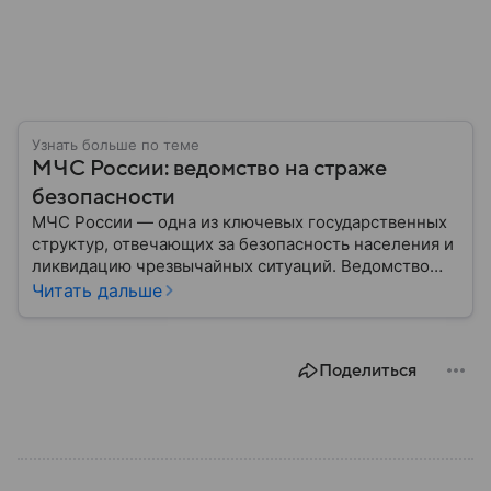
Узнать больше по теме
МЧС России: ведомство на страже
безопасности
МЧС России — одна из ключевых государственных
структур, отвечающих за безопасность населения и
ликвидацию чрезвычайных ситуаций. Ведомство
играет важную роль в защите граждан от
Читать дальше
природных катастроф, техногенных аварий и других
угроз. В этом материале разбираем, что
представляет собой МЧС, как оно устроено, какие
Поделиться
задачи выполняет и какую роль играет в
современной России.