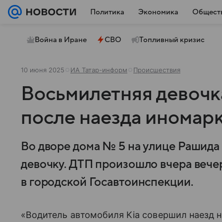
Политика
Экономика
Общест
Война в Иране
СВО
Топливный кризис
10 июня 2025
ИА Татар-информ
Происшествия
Восьмилетняя девочк
после наезда иномарк
Во дворе дома № 5 на улице Рашида
девочку. ДТП произошло вчера веч
в городской Госавтоинспекции.
«Водитель автомобиля Kia совершил наезд 