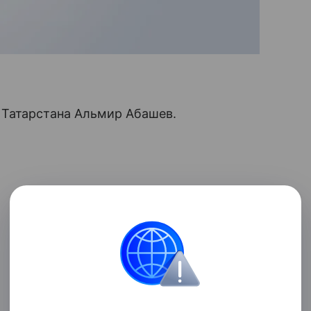
 Татарстана Альмир Абашев.