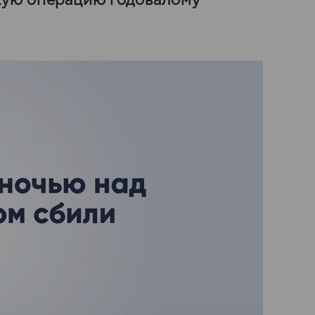
кую операцию годовалому