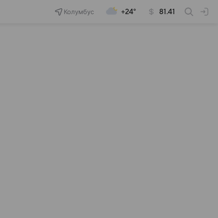
Колумбус
+24°
81.41