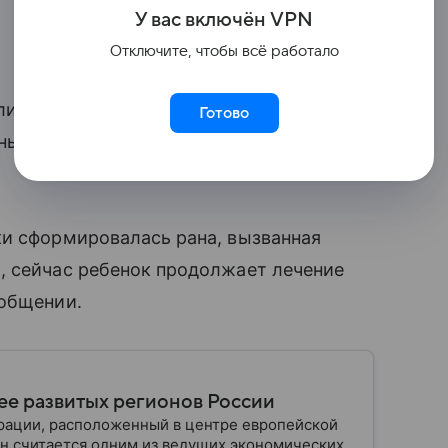
У вас включ
ён
V
P
N
Отключите, чтобы всё работало
листы хирургического отделения № 2
Готово
сный предмет и стабилизировали
ки сформировалась рана, вызванная
, сейчас ребенок продолжает лечение
ообщении.
лее развитых регионов России
рации, расположенный в центре европейской
он считается одним из ведущих экономических,