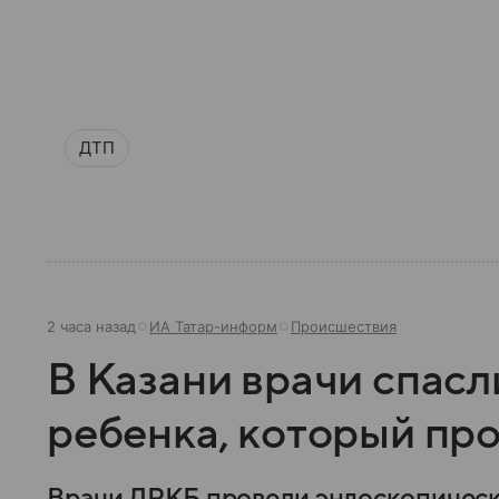
ДТП
2 часа назад
ИА Татар-информ
Происшествия
В Казани врачи спасл
ребенка, который пр