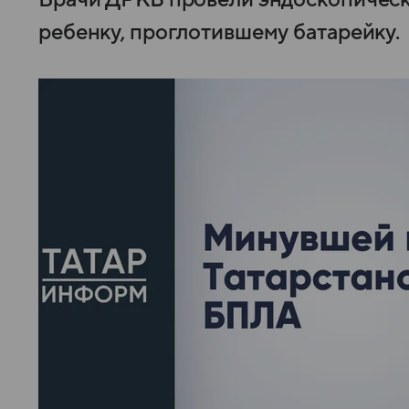
Врачи ДРКБ провели эндоскопичес
ребенку, проглотившему батарейку.