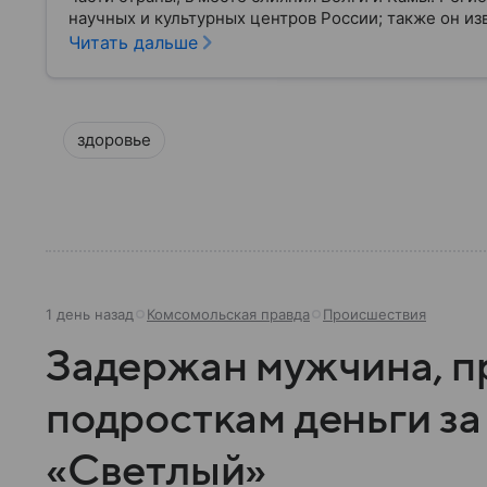
научных и культурных центров России; также он и
историческим наследием, многонациональным нас
Читать дальше
самое главное.
здоровье
1 день назад
Комсомольская правда
Происшествия
Задержан мужчина, 
подросткам деньги за
«Светлый»