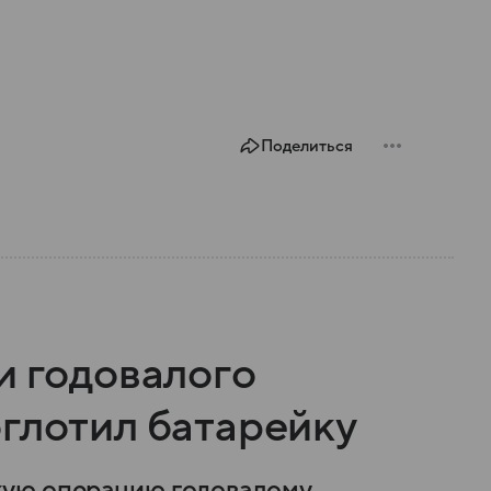
Поделиться
и годовалого
оглотил батарейку