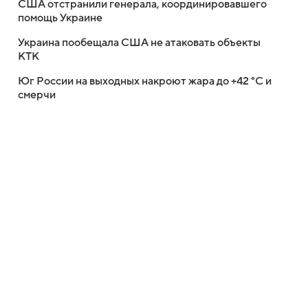
США отстранили генерала, координировавшего
помощь Украине
Украина пообещала США не атаковать объекты
КТК
Юг России на выходных накроют жара до +42 °C и
смерчи