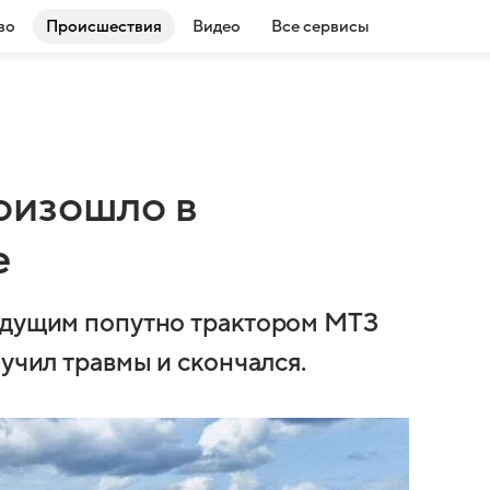
во
Происшествия
Видео
Все сервисы
оизошло в
е
 едущим попутно трактором МТЗ
лучил травмы и скончался.