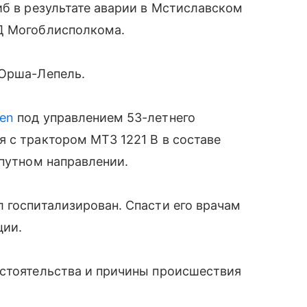
иб в результате аварии в Мстиславском
Д Могоблисполкома.
-Орша-Лепель.
en
под управлением 53-летнего
 с трактором МТЗ 1221 В в составе
опутном направлении.
л госпитализирован. Спасти его врачам
ции.
бстоятельства и причины происшествия