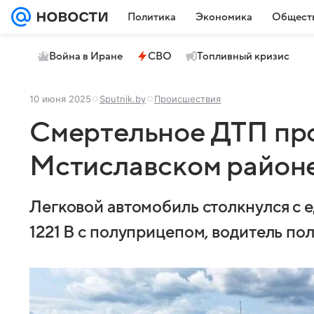
Политика
Экономика
Общест
Война в Иране
СВО
Топливный кризис
10 июня 2025
Sputnik.by
Происшествия
Смертельное ДТП пр
Мстиславском район
Легковой автомобиль столкнулся с
1221 В с полуприцепом, водитель по