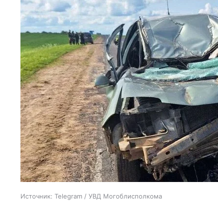
Источник:
Telegram / УВД Могоблисполкома