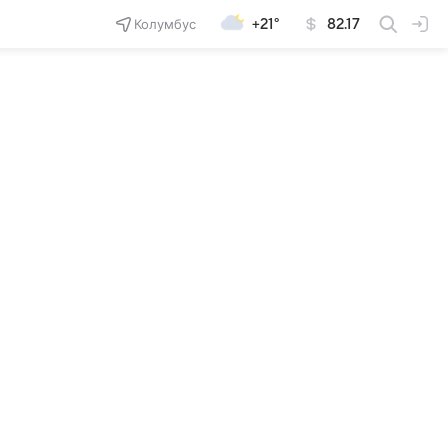
Колумбус
+21°
82.17