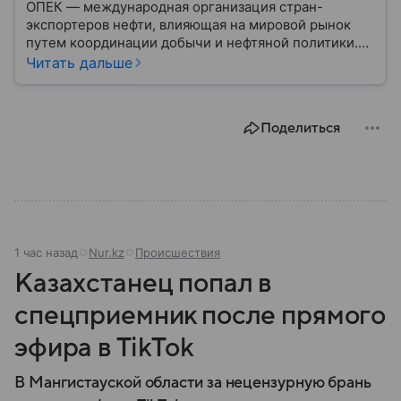
ОПЕК — международная организация стран-
экспортеров нефти, влияющая на мировой рынок
путем координации добычи и нефтяной политики.
Решения ОПЕК регулярно отражаются на ценах
Читать дальше
нефти, а значит — на экономике многих государств.
Собрали главное об этом важном объединении.
Поделиться
1 час назад
Nur.kz
Происшествия
Казахстанец попал в
спецприемник после прямого
эфира в TikTok
В Мангистауской области за нецензурную брань