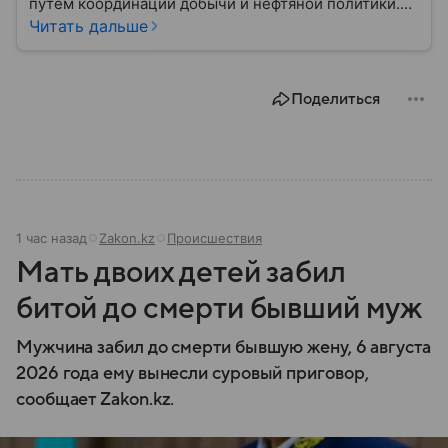
путем координации добычи и нефтяной политики.
Решения ОПЕК регулярно отражаются на ценах
Читать дальше
нефти, а значит — на экономике многих государств.
Собрали главное об этом важном объединении.
Поделиться
1 час назад
Zakon.kz
Происшествия
Мать двоих детей забил
битой до смерти бывший муж
Мужчина забил до смерти бывшую жену, 6 августа
2026 года ему вынесли суровый приговор,
сообщает Zakon.kz.