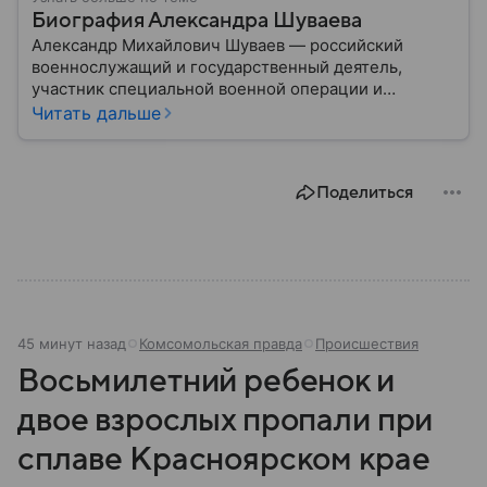
Биография Александра Шуваева
Александр Михайлович Шуваев — российский
военнослужащий и государственный деятель,
участник специальной военной операции и
программы «Время героев». В 2026 году его
Читать дальше
назначили временно исполняющим обязанности
губернатора Белгородской области: подробности
биографии военного и политика — в материале.
Поделиться
45 минут назад
Комсомольская правда
Происшествия
Восьмилетний ребенок и
двое взрослых пропали при
сплаве Красноярском крае