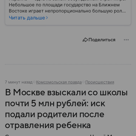
Небольшое по площади государство на Ближнем
Востоке играет непропорционально большую роль
в международной политике, безопасности и
Читать дальше
технологиях. В материале — главное об одном из
важнейших союзников США.
Поделиться
7 минут назад
Комсомольская правда
Происшествия
В Москве взыскали со школы
почти 5 млн рублей: иск
подали родители после
отравления ребенка