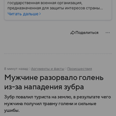
государственная военная организация,
предназначенная для защиты интересов страны
военным путем. Была создана после
Читать дальше
провозглашения независимости Украины в 1991
году. В материале — главное по теме.
Поделиться
8 минут назад
Аргументы и факты
Происшествия
Мужчине разорвало голень
из-за нападения зубра
Зубр повалил туриста на землю, в результате чего
мужчина получил травму голени и сильные
ушибы.