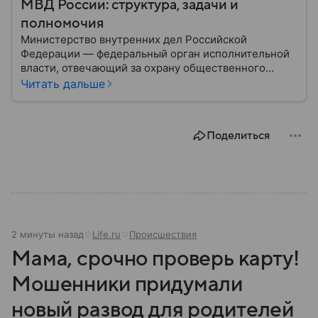
МВД России: структура, задачи и
полномочия
Министерство внутренних дел Российской
Федерации — федеральный орган исполнительной
власти, отвечающий за охрану общественного
порядка, борьбу с преступностью, обеспечение
Читать дальше
безопасности граждан и реализацию
государственной политики в сфере внутренних дел.
В материале рассказываем, чем занимается МВД
Поделиться
России, какие задачи выполняет министерство, как
устроена его структура, кто возглавляет ведомство
и какие полномочия оно имеет.
2 минуты назад
Life.ru
Происшествия
Мама, срочно проверь карту!
Мошенники придумали
новый развод для родителей