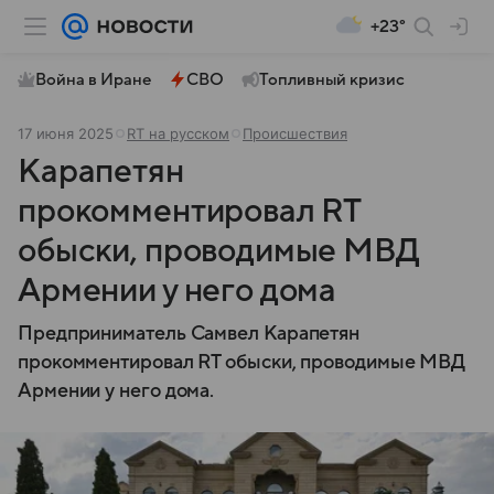
+23°
Война в Иране
СВО
Топливный кризис
17 июня 2025
RT на русском
Происшествия
Карапетян
прокомментировал RT
обыски, проводимые МВД
Армении у него дома
Предприниматель Самвел Карапетян
прокомментировал RT обыски, проводимые МВД
Армении у него дома.