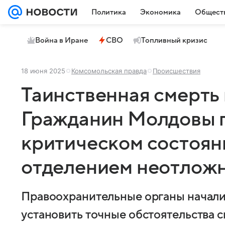
Политика
Экономика
Общест
Война в Иране
СВО
Топливный кризис
18 июня 2025
Комсомольская правда
Происшествия
Таинственная смерть 
Гражданин Молдовы п
критическом состоян
отделением неотлож
Правоохранительные органы начали
установить точные обстоятельства с