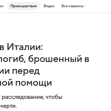
во
Происшествия
Видео
Все сервисы
в Италии:
огиб, брошенный в
ии перед
ной помощи
 расследование, чтобы
мерти.