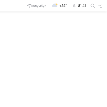
Колумбус
+24°
81.41