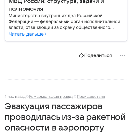
МВД России: структура, задачи и
полномочия
Министерство внутренних дел Российской
Федерации — федеральный орган исполнительной
власти, отвечающий за охрану общественного
порядка, борьбу с преступностью, обеспечение
Читать дальше
безопасности граждан и реализацию
государственной политики в сфере внутренних дел.
В материале рассказываем, чем занимается МВД
Поделиться
России, какие задачи выполняет министерство, как
устроена его структура, кто возглавляет ведомство
и какие полномочия оно имеет.
1 час назад
Комсомольская правда
Происшествия
Эвакуация пассажиров
проводилась из-за ракетной
опасности в аэропорту