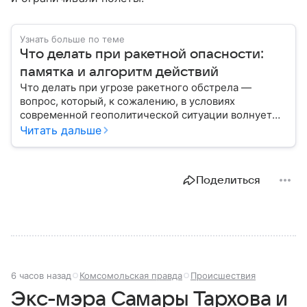
Узнать больше по теме
Что делать при ракетной опасности:
памятка и алгоритм действий
Что делать при угрозе ракетного обстрела —
вопрос, который, к сожалению, в условиях
современной геополитической ситуации волнует
все больше людей. В материале мы рассказываем,
Читать дальше
как действовать при ракетной атаке, какие шаги
предпринять на улице и в помещении, а также о
том, как максимально обезопасить себя от
Поделиться
возможной угрозы.
6 часов назад
Комсомольская правда
Происшествия
Экс-мэра Самары Тархова и