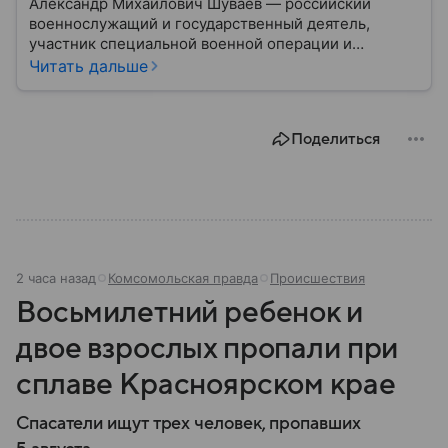
Александр Михайлович Шуваев — российский
военнослужащий и государственный деятель,
участник специальной военной операции и
программы «Время героев». В 2026 году его
Читать дальше
назначили временно исполняющим обязанности
губернатора Белгородской области: подробности
биографии военного и политика — в материале.
Поделиться
2 часа назад
Комсомольская правда
Происшествия
Восьмилетний ребенок и
двое взрослых пропали при
сплаве Красноярском крае
Спасатели ищут трех человек, пропавших