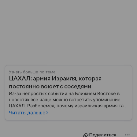
Узнать больше по теме
ЦАХАЛ: армия Израиля, которая
постоянно воюет с соседями
Из-за непростых событий на Ближнем Востоке в
новостях все чаще можно встретить упоминание
ЦАХАЛ. Разберемся, почему израильская армия так
называется, насколько она боеспособна и какие у
Читать дальше
нее особенности.
Поделиться