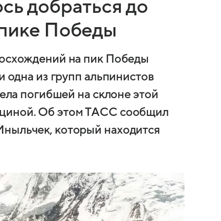
сь добраться до
 пике Победы
восхождений на пик Победы
и одна из групп альпинистов
тела погибшей на склоне этой
циной. Об этом ТАСС сообщил
Иныльчек, который находится