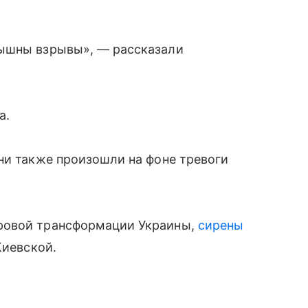
лышны взрывы», — рассказали
а.
ни также произошли на фоне тревоги
ровой трансформации Украины,
сирены
Киевской.