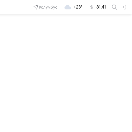
Колумбус
+23°
81.41