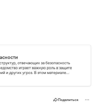
пасности
структур, отвечающих за безопасность
Ведомство играет важную роль в защите
ий и других угроз. В этом материале
строено, какие задачи выполняет и какую роль
Поделиться