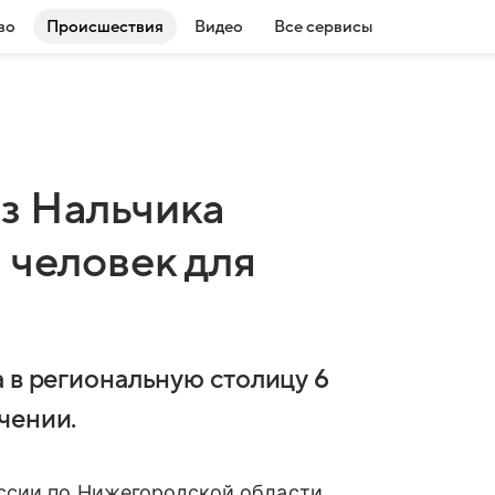
во
Происшествия
Видео
Все сервисы
з Нальчика
 человек для
 в региональную столицу 6
чении.
сии по Нижегородской области.