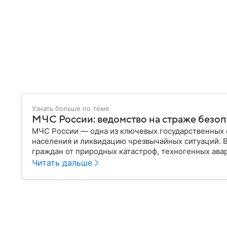
Узнать больше по теме
МЧС России: ведомство на страже безо
МЧС России — одна из ключевых государственных 
населения и ликвидацию чрезвычайных ситуаций. 
граждан от природных катастроф, техногенных авар
разбираем, что представляет собой МЧС, как оно у
Читать дальше
играет в современной России.