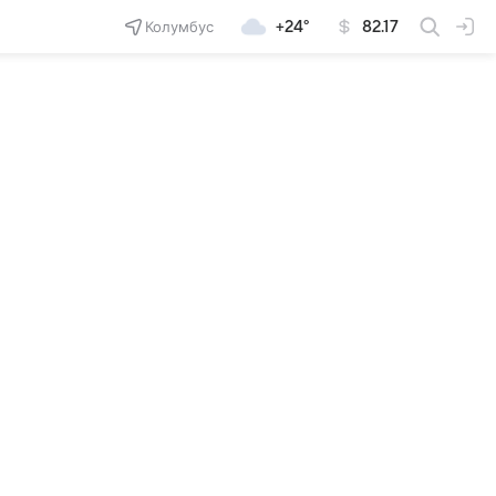
Колумбус
+24°
82.17