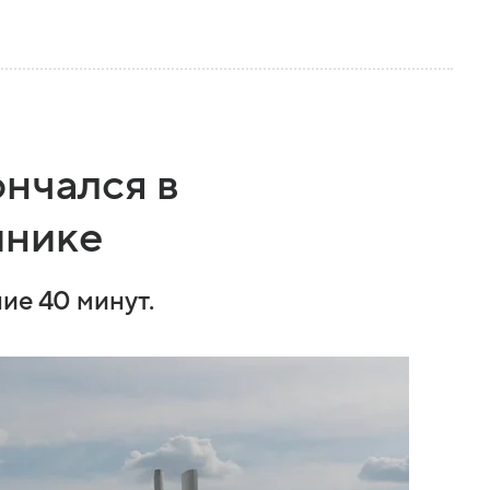
ончался в
инике
ие 40 минут.