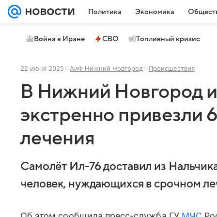
Политика
Экономика
Общест
Война в Иране
СВО
Топливный кризис
22 июня 2025
АиФ Нижний Новгород
Происшествия
В Нижний Новгород и
экстренно привезли 6
лечения
Самолёт Ил-76 доставил из Нальчика
человек, нуждающихся в срочном ле
Об этом сообщила пресс-служба ГУ
МЧС
Рос