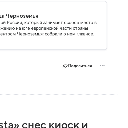
ца Черноземья
ой России, который занимает особое место в
ожению на юге европейской части страны
ентром Черноземья: собрали о нем главное.
Поделиться
ta» снес киоск и