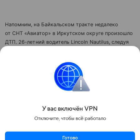
Напомним, на Байкальском тракте недалеко
от СНТ «Авиатор» в Иркутском округе произошло
ДТП. 26-летний водитель Lincoln Nautilus, следуя
из Листвянки в сторону Иркутска, столкнулся
с попутной Toyota Corolla под управлением 75-
летнего мужчины.
ДТП
Поделиться
У вас включ
ён
V
P
N
Отключите, чтобы всё работало
Готово