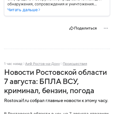
обнаружения, сопровождения и уничтожения
средств воздушного нападения. Современные
Читать дальше
системы ПВО считаются одним из ключевых
элементов обеспечения национальной
безопасности любого государства: собрали о них
Поделиться
главное.
1 час назад
АиФ Ростов-на-Дону
Происшествия
Новости Ростовской области
7 августа: БПЛА ВСУ,
криминал, бензин, погода
Rostov.aif.ru собрал главные новости к этому часу.
В Ростовской области в ноь на 7 августа отразили