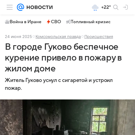
+22°
Война в Иране
СВО
Топливный кризис
24 июня 2025
Комсомольская правда
Происшествия
В городе Гуково беспечное
курение привело в пожару в
жилом доме
Житель Гуково уснул с сигаретой и устроил
пожар.