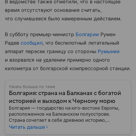
В ведомстве также отметили, что в настоящее
время отсутствуют основания считать,
что случившееся было намеренным действием.
В субботу премьер-министр
Болгарии
Румен
Радев
сообщил
, что беспилотный летательный
аппарат пересек границу со стороны
Румынии
и взорвался на удалении примерно одного
километра от болгарской компрессорной станции.
Узнать больше по теме
Болгария: страна на Балканах с богатой
историей и выходом к Черному морю
Болгария — государство на юго-востоке Европы,
расположенное на Балканском полуострове.
Страна сочетает в себе древнюю историю,
разнообразную культуру и важное географическое
Читать дальше
положение между Европой и Ближним Востоком. В