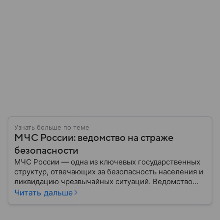
Узнать больше по теме
МЧС России: ведомство на страже
безопасности
МЧС России — одна из ключевых государственных
структур, отвечающих за безопасность населения и
ликвидацию чрезвычайных ситуаций. Ведомство
играет важную роль в защите граждан от
Читать дальше
природных катастроф, техногенных аварий и других
угроз. В этом материале разбираем, что