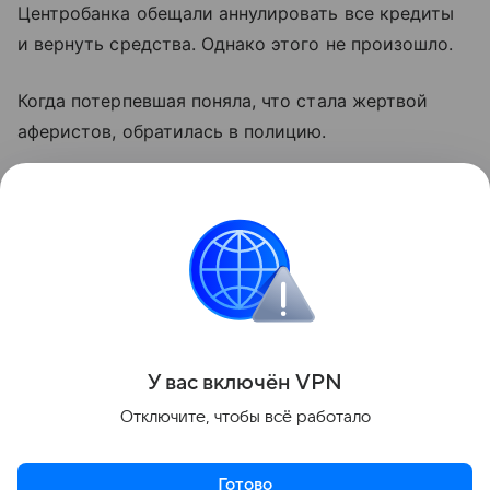
Центробанка обещали аннулировать все кредиты
и вернуть средства. Однако этого не произошло.
Когда потерпевшая поняла, что стала жертвой
аферистов, обратилась в полицию.
По данному факту возбуждено уголовное дело.
Ранее жительница Башкирии лишилась в гостях
600 тысячами рублей. Подробнее в этой
публикации «Башинформа».
Поделиться
У вас включ
ён
V
P
N
Отключите, чтобы всё работало
Готово