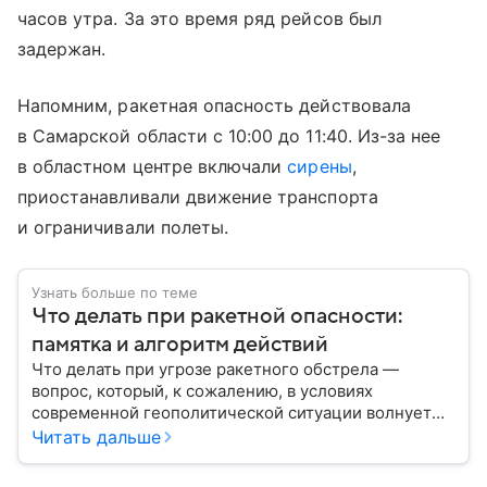
часов утра. За это время ряд рейсов был
задержан.
Напомним, ракетная опасность действовала
в Самарской области с 10:00 до 11:40. Из-за нее
в областном центре включали
сирены
,
приостанавливали движение транспорта
и ограничивали полеты.
Узнать больше по теме
Что делать при ракетной опасности:
памятка и алгоритм действий
Что делать при угрозе ракетного обстрела —
вопрос, который, к сожалению, в условиях
современной геополитической ситуации волнует
все больше людей. В материале мы рассказываем,
Читать дальше
как действовать при ракетной атаке, какие шаги
предпринять на улице и в помещении, а также о