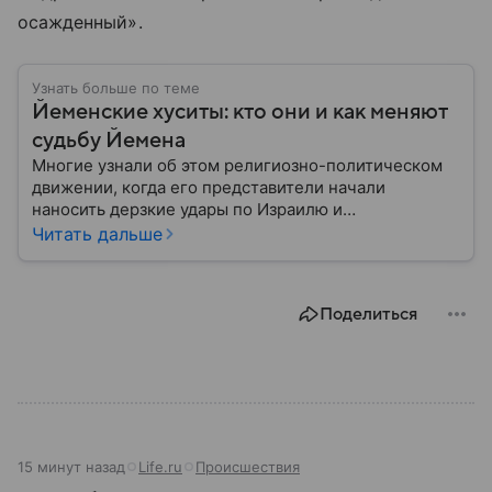
осажденный».
Узнать больше по теме
Йеменские хуситы: кто они и как меняют
судьбу Йемена
Многие узнали об этом религиозно-политическом
движении, когда его представители начали
наносить дерзкие удары по Израилю и
терроризировать корабли, связанные с этим
Читать дальше
государством. И хотя йеменские хуситы официально
существуют около 30 лет, они стали громкой и
яркой историей, которая получила свое развитие в
Поделиться
рамках Ближневосточного конфликта. Подробней
об этом движении — в нашем материале.
15 минут назад
Life.ru
Происшествия