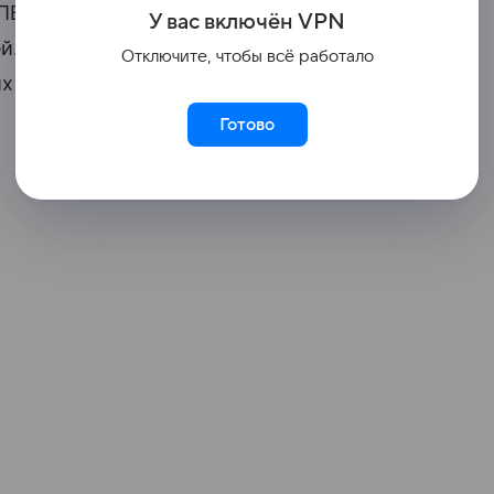
 ПВО сбили 397 украинских
У вас включ
ён
V
P
N
. При этом в субботу, 8 августа,
Отключите, чтобы всё работало
их
БПЛА
.
Готово