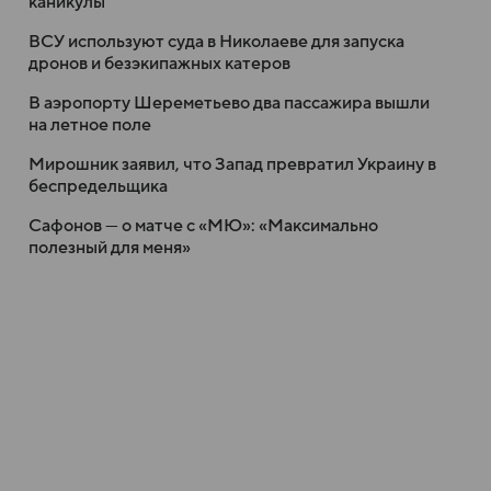
каникулы
ВСУ используют суда в Николаеве для запуска
дронов и безэкипажных катеров
В аэропорту Шереметьево два пассажира вышли
на летное поле
Мирошник заявил, что Запад превратил Украину в
беспредельщика
Сафонов — о матче с «МЮ»: «Максимально
полезный для меня»