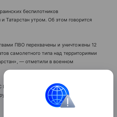
краинских беспилотников
и Татарстан утром. Об этом говорится
ствами ПВО перехвачены и уничтожены 12
атов самолетного типа над территориями
арстан», — отметили в военном
ВС РФ уничтожили 153 беспилотных
оруженных сил Украины (ВСУ)