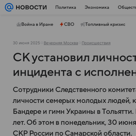
Политика
Экономика
Общест
Война в Иране
СВО
Топливный кризис
30 июня 2025
Вечерняя Москва
Происшествия
СК установил личност
инцидента с исполне
Сотрудники Следственного комитета
личности семерых молодых людей, к
Бандере и гимн Украины в Тольятти. И
лет. Об этом в понедельник, 30 июн
СКР России по Самарской области.