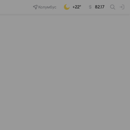
Колумбус
+22°
82.17