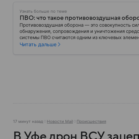
Узнать больше по теме
ПВО: что такое противовоздушная оборо
Противовоздушная оборона — это совокупность сил
обнаружения, сопровождения и уничтожения сред
системы ПВО считаются одним из ключевых элеме
любого государства: собрали о них главное.
Читать дальше
17 минут назад
Новости Mail
Происшествия
В Уфе дрон ВСУ заце