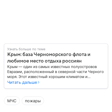
Узнать больше по теме
Крым: база Черноморского флота и
любимое место отдыха россиян
Крым — один из самых известных полуостровов
Евразии, расположенный в северной части Черного
моря. Этот известный хорошим климатом и
красивой природой регион имеет также огромное
Читать дальше
историческое, военное и экономическое значение.
На протяжении веков Крым переходил от одного
государства к другому, а его географическое
МЧС
пожары
положение сделало полуостров ключевой точкой
по контролю Черного моря.