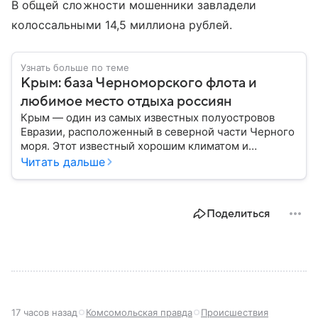
В общей сложности мошенники завладели
колоссальными 14,5 миллиона рублей.
Узнать больше по теме
Крым: база Черноморского флота и
любимое место отдыха россиян
Крым — один из самых известных полуостровов
Евразии, расположенный в северной части Черного
моря. Этот известный хорошим климатом и
красивой природой регион имеет также огромное
Читать дальше
историческое, военное и экономическое значение.
На протяжении веков Крым переходил от одного
государства к другому, а его географическое
Поделиться
положение сделало полуостров ключевой точкой
по контролю Черного моря.
17 часов назад
Комсомольская правда
Происшествия