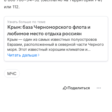
или 112.
Узнать больше по теме
Крым: база Черноморского флота и
любимое место отдыха россиян
Крым — один из самых известных полуостровов
Евразии, расположенный в северной части Черного
моря. Этот известный хорошим климатом и
красивой природой регион имеет также огромное
Читать дальше
историческое, военное и экономическое значение.
На протяжении веков Крым переходил от одного
государства к другому, а его географическое
МЧС
положение сделало полуостров ключевой точкой
по контролю Черного моря.
Поделиться