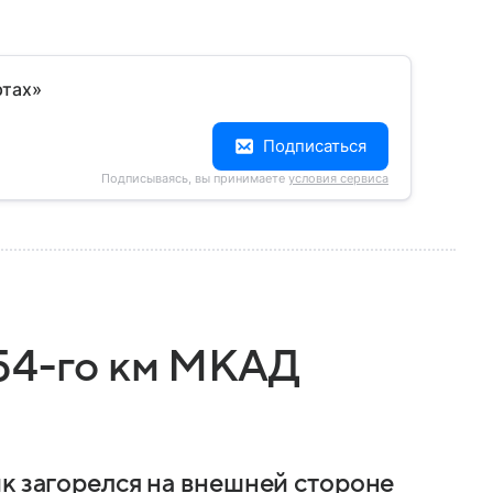
ртах»
Подписаться
Подписываясь, вы принимаете
условия сервиса
54-го км МКАД
ик загорелся на внешней стороне