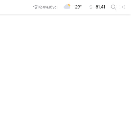
Колумбус
+29°
81.41