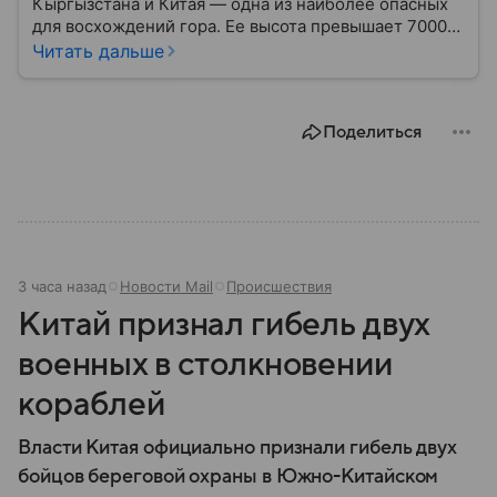
Кыргызстана и Китая — одна из наиболее опасных
для восхождений гора. Ее высота превышает 7000
метров, а северное расположение на стыке двух
Читать дальше
климатических поясов делает пик абсолютно
непредсказуемым в плане погоды. Вот почему
название этой горы так часто связано трагическими
Поделиться
событиями.
3 часа назад
Новости Mail
Происшествия
Китай признал гибель двух
военных в столкновении
кораблей
Власти Китая официально признали гибель двух
бойцов береговой охраны в Южно-Китайском