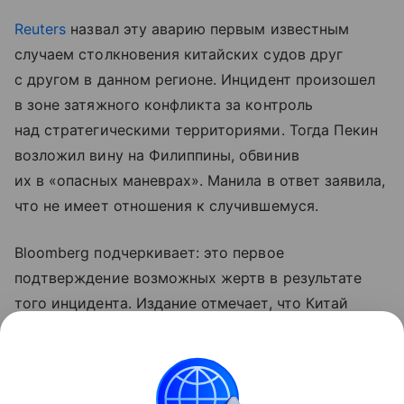
Reuters
назвал эту аварию первым известным
случаем столкновения китайских судов друг
с другом в данном регионе. Инцидент произошел
в зоне затяжного конфликта за контроль
над стратегическими территориями. Тогда Пекин
возложил вину на Филиппины, обвинив
их в «опасных маневрах». Манила в ответ заявила,
что не имеет отношения к случившемуся.
Bloomberg подчеркивает: это первое
подтверждение возможных жертв в результате
того инцидента. Издание отмечает, что Китай
впервые с 2001 года официально признал потери
во время операции или столкновения в Южно-
Китайском море. Тогда погиб пилот ВМС НОАК